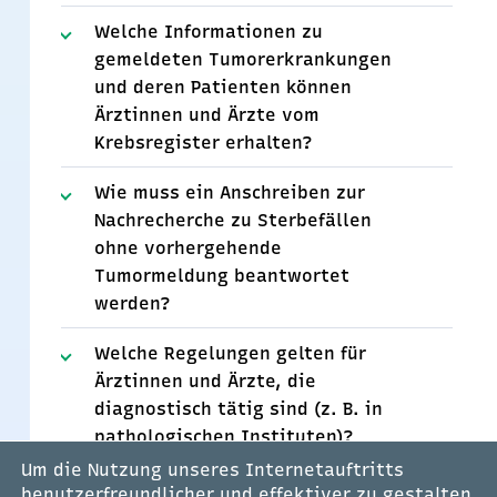
Welche Informationen zu
gemeldeten Tumorerkrankungen
und deren Patienten können
Ärztinnen und Ärzte vom
Krebsregister erhalten?
Wie muss ein Anschreiben zur
Nachrecherche zu Sterbefällen
ohne vorhergehende
Tumormeldung beantwortet
werden?
Welche Regelungen gelten für
Ärztinnen und Ärzte, die
diagnostisch tätig sind (z. B. in
pathologischen Instituten)?
Um die Nutzung unseres Internetauftritts
Wo finde ich eine umfassende
benutzerfreundlicher und effektiver zu gestalten,