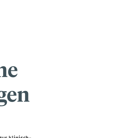
he
gen
zur klinisch-