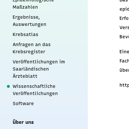
Maßzahlen
epi
Ergebnisse,
Erf
Auswertungen
Ver
Krebsatlas
Bev
Anfragen an das
Krebsregister
Ein
Fac
Veröffentlichungen im
Saarländischen
übe
Ärzteblatt
htt
Wissenschaftliche
Veröffentlichungen
Software
Über uns