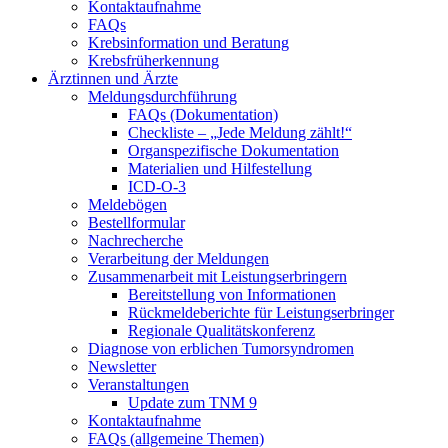
Kontaktaufnahme
FAQs
Krebsinformation und Beratung
Krebsfrüherkennung
Ärztinnen und Ärzte
Meldungsdurchführung
FAQs (Dokumentation)
Checkliste – „Jede Meldung zählt!“
Organspezifische Dokumentation
Materialien und Hilfestellung
ICD-O-3
Meldebögen
Bestellformular
Nachrecherche
Verarbeitung der Meldungen
Zusammenarbeit mit Leistungserbringern
Bereitstellung von Informationen
Rückmeldeberichte für Leistungserbringer
Regionale Qualitätskonferenz
Diagnose von erblichen Tumorsyndromen
Newsletter
Veranstaltungen
Update zum TNM 9
Kontaktaufnahme
FAQs (allgemeine Themen)