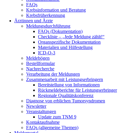
FAQs
Krebsinformation und Beratung
Krebsfrüherkennung
Ärztinnen und Ärzte
Meldungsdurchführung
FAQs (Dokumentation)
Checkliste – „Jede Meldung zählt!“
Organspezifische Dokumentation
Materialien und Hilfestellung
ICD-O-3
Meldebögen
Bestellformular
Nachrecherche
Verarbeitung der Meldungen
Zusammenarbeit mit Leistungserbringern
Bereitstellung von Informationen
Rückmeldeberichte für Leistungserbringer
Regionale Qualitätskonferenz
Diagnose von erblichen Tumorsyndromen
Newsletter
Veranstaltungen
Update zum TNM 9
Kontaktaufnahme
FAQs (allgemeine Themen)
Melderportal